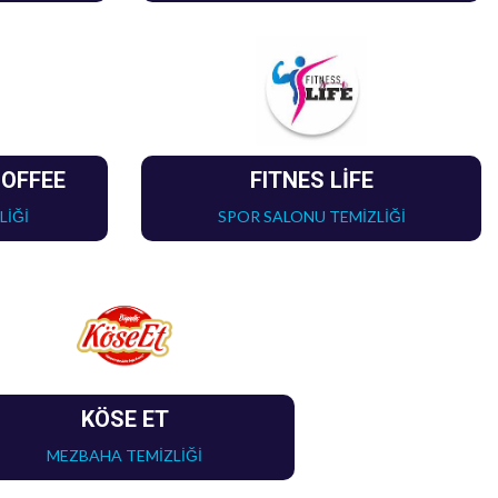
COFFEE
FITNES LİFE
LİĞİ
SPOR SALONU TEMİZLİĞİ
KÖSE ET
MEZBAHA TEMİZLİĞİ