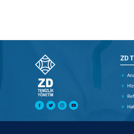
ZD T
Ana
Hiz
Ref
Hab