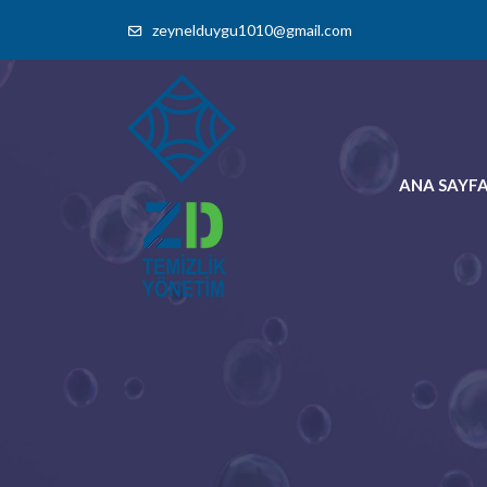
zeynelduygu1010@gmail.com
ANA SAYF