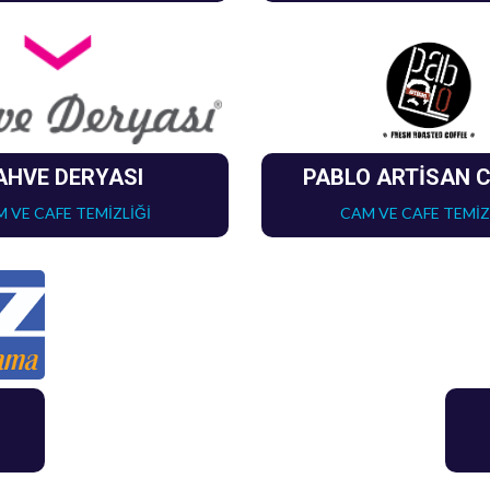
AHVE DERYASI
PABLO ARTİSAN 
 VE CAFE TEMİZLİĞİ
CAM VE CAFE TEMİZ