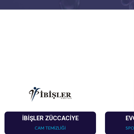
İBİŞLER ZÜCCACİYE
EV
CAM TEMİZLİĞİ
SPO